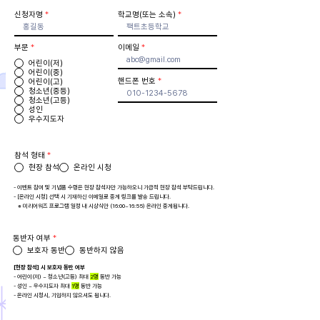
신청자명
학교명(또는 소속)
부문
*
이메일
어린이(저)
어린이(중)
핸드폰 번호
어린이(고)
청소년(중등)
청소년(고등)
성인
우수지도자
참석 형태
*
현장 참석
온라인 시청
- 이벤트 참여 및 기념품 수령은 현장 참석자만 가능하오니 가급적 현장 참석 부탁드립니다.
- [온라인 시청] 선택 시 기재하신 이메일로 중계 링크를 발송 드립니다.
※ 미리어워즈 프로그램 일정 내 시상식만 (16:00~16:55) 온라인 중계됩니다.
동반자 여부
*
보호자 동반
동반하지 않음
[현장 참석] 시 보호자 동반 여부
- 어린이(저) ~ 청소년(고등) 최대
2명
동반 가능
- 성인 ~ 우수지도자 최대
1명
동반 가능
- 온라인 시청시, 기입하지 않으셔도 됩니다.