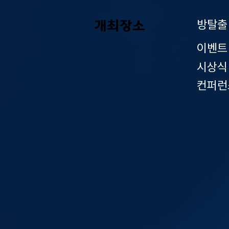
개최장소
​방탈
이벤
시상
컨퍼