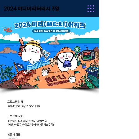
2024 미디어리터러시 3일
​프로그램 일정
2024.11.16
(토) 14:00-17:20
프로그램 장소
신한카드 SOL페이 스퀘어 라이브홀
(서울 마포구 양화로45 메세나폴리스 2층)
생중계 링크