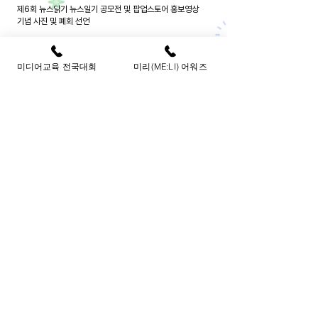
제6회 뉴스읽기 뉴스일기 공모전 및 팝업스토어 홍보영상
기념 사진 및 폐회 선언
미디어교육 전국대회
미리(ME:LI) 어워즈
* 상기 일정은 변동될 수 있습니다.
2024 미디어리터러시 3일
meli.3days@gmail.com
메일문의
전화문의
2024 미리(ME:LI) 어워즈
02-6395-3121
미디어교육 전국대회
02-704-4704
​오시는길
서울 성동구 연무장길 35 스테이지35