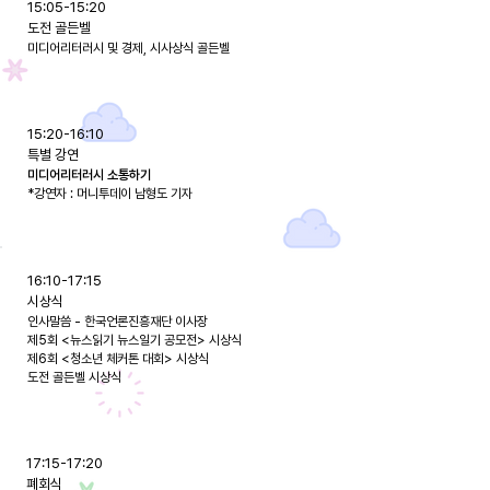
15:05-15:20
도전 골든벨
미디어리터러시 및 경제, 시사상식 골든벨
15:20-16:10
​특별 강연
미디어리터러시 소통하기
*강연자 : 머니투데이 남형도 기자
16:10-17:15
시상식
인사말씀 - 한국언론진흥재단 이사장
제5회 <뉴스읽기 뉴스일기 공모전> 시상식
제6회 <청소년 체커톤 대회> 시상식
도전 골든벨 시상식
17:15-17:20
폐회식