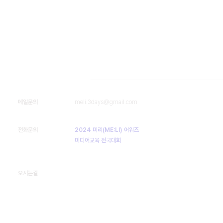
2024 미디어리터러시 3일
메일문의
meli.3days@gmail.com
전화문의
2024 미리(ME:LI) 어워즈
02-6395-3121
미디어교육 전국대회
02-704-4704
​오시는길
서울 성동구 연무장길 35 스테이지35
서울 마포구 양화로 45 메세나폴리스 2층