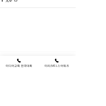
2024 미디어리터러시 3일
meli.3days@gmail.com
메일문의
전화문의
2024 미리(ME:LI) 어워즈
02-6395-3121
미디어교육 전국대회
미리(ME:LI) 어워즈
미디어교육 전국대회
02-704-4704
​오시는길
서울 성동구 연무장길 35 스테이지35
서울 마포구 양화로 45 메세나폴리스 2층